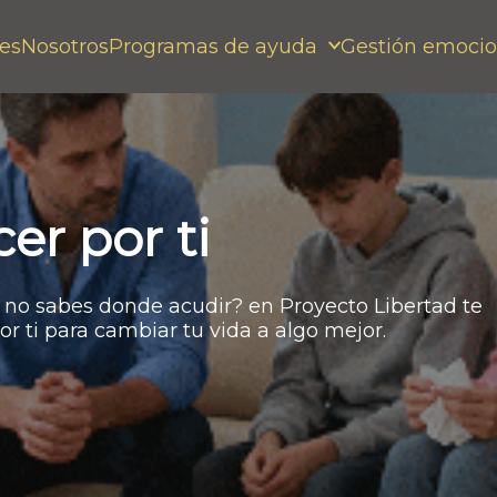
es
Nosotros
Programas de ayuda
Gestión emocio
r por ti
no sabes donde acudir? en Proyecto Libertad te
 ti para cambiar tu vida a algo mejor.