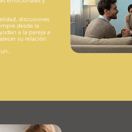
das emocionales y
.
elidad, discusiones
iempre desde la
yudan a la pareja a
alecer su relación.
n...