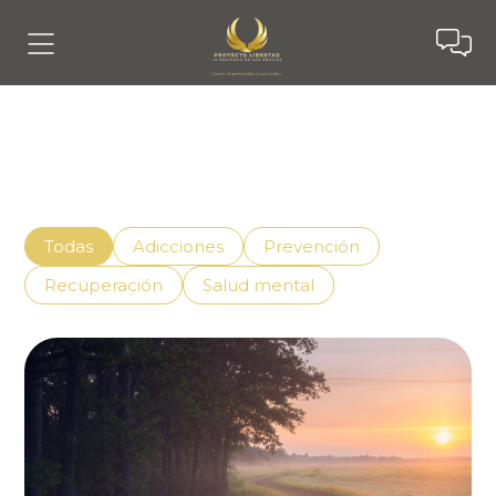
Noticias
Descubre cómo vivir mejor con el apoyo adecuado,
superando la adicción de manera efectiva.
Todas
Adicciones
Prevención
Recuperación
Salud mental