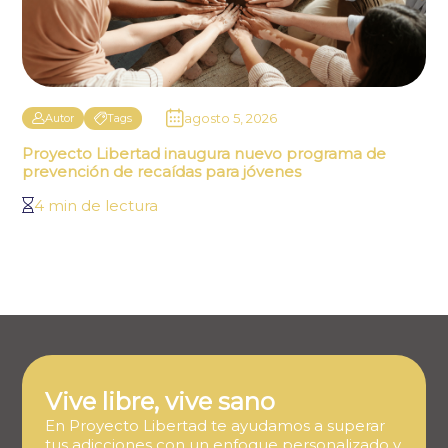
agosto 5, 2026
Autor
Tags
Proyecto Libertad inaugura nuevo programa de
prevención de recaídas para jóvenes
4 min de lectura
Vive libre, vive sano
En Proyecto Libertad te ayudamos a superar
tus adicciones con un enfoque personalizado y