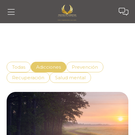
Noticias
Descubre cómo vivir mejor con el apoyo adecuado,
superando la adicción de manera efectiva.
Todas
Adicciones
Prevención
Recuperación
Salud mental