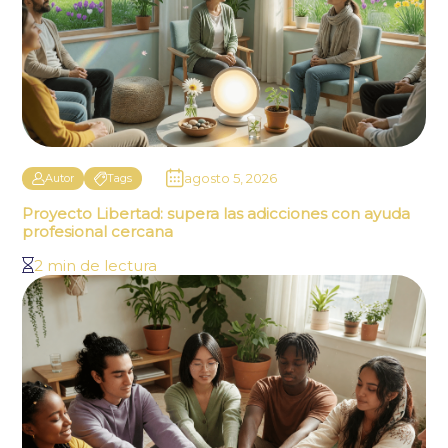
agosto 5, 2026
Autor
Tags
Proyecto Libertad: supera las adicciones con ayuda
profesional cercana
2 min de lectura