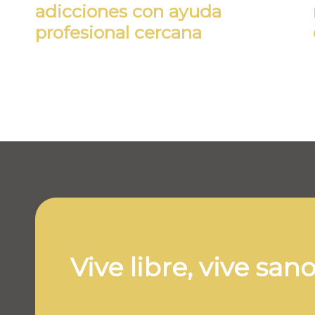
adicciones con ayuda
profesional cercana
Vive libre, vive san