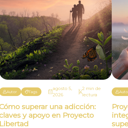
agosto 5,
2 min de
Autor
Tags
Auto
2026
lectura
Cómo superar una adicción:
Proy
claves y apoyo en Proyecto
inte
Libertad
supe