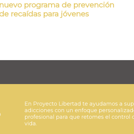
nuevo programa de prevención
de recaídas para jóvenes
En Proyecto Libertad te ayudamos a sup
o
adicciones con un enfoque personalizad
profesional para que retomes el control 
vida.