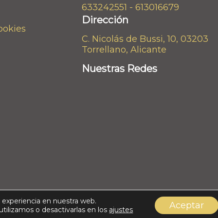
633242551 - 613016679
Dirección
cookies
C. Nicolás de Bussi, 10, 03203
Torrellano, Alicante
Nuestras Redes
os derechos reservados.
r experiencia en nuestra web.
Aceptar
ilizamos o desactivarlas en los
ajustes