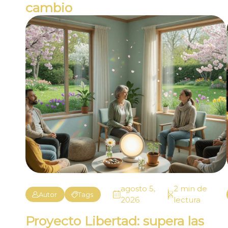
cambio
agosto 5,
2 min de
Autor
Tags
2026
lectura
Proyecto Libertad: supera las