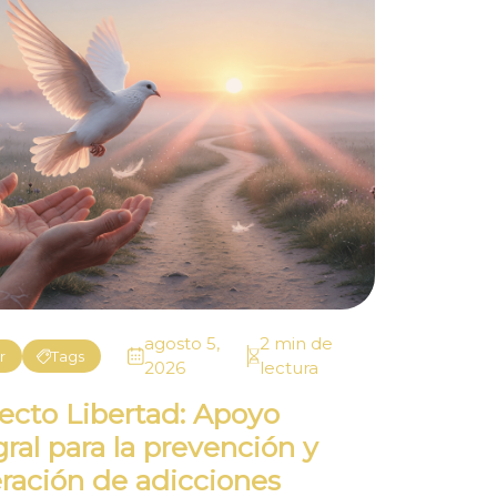
agosto 5,
2 min de
r
Tags
2026
lectura
ecto Libertad: Apoyo
gral para la prevención y
ración de adicciones