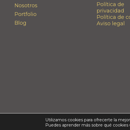
Política de
Nosotros
privacidad
Portfolio
Política de 
Blog
Aviso legal
Copyrights. Proyecto Libertad, 2026. Todos l
Utilizamos cookies para ofrecerte la mejo
Puedes aprender más sobre qué cookies ut