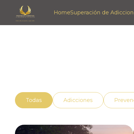
Home
Superación de Adiccion
Noticias
Descubre cómo vivir mejor con el apoyo ad
adicción de manera efectiva.
Todas
Adicciones
Preven