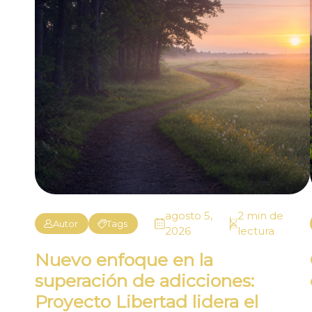
agosto 5,
2 min de
Autor
Tags
2026
lectura
Nuevo enfoque en la
superación de adicciones:
Proyecto Libertad lidera el