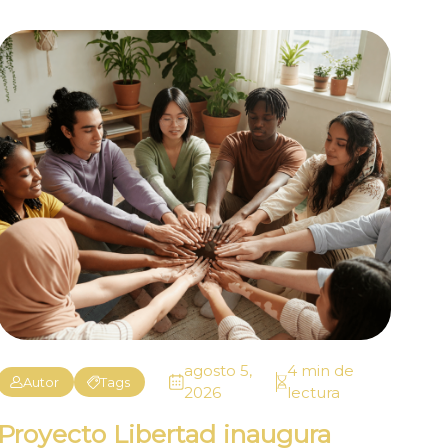
agosto 5,
4 min de
Autor
Tags
2026
lectura
Proyecto Libertad inaugura