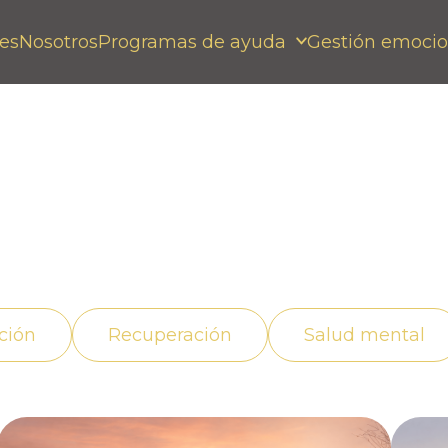
es
Nosotros
Programas de ayuda
Gestión emocio
ecuado, superando la
ción
Recuperación
Salud mental