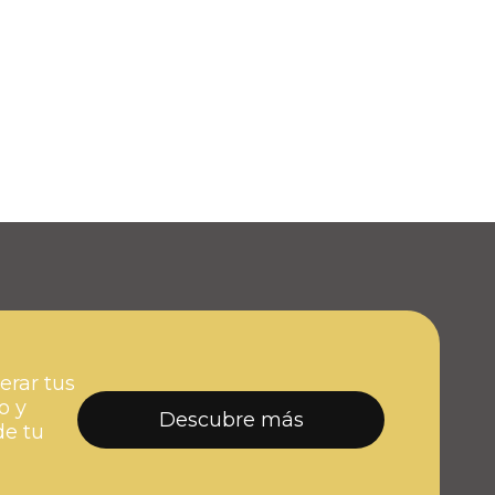
erar tus
o y
Descubre más
de tu