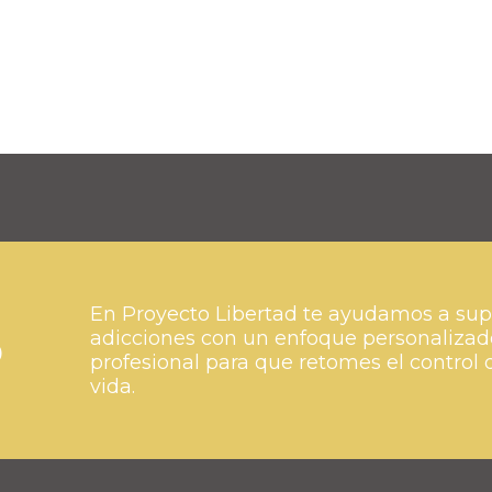
En Proyecto Libertad te ayudamos a sup
o
adicciones con un enfoque personalizad
profesional para que retomes el control 
vida.