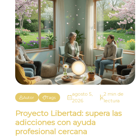
agosto 5,
2 min de
Autor
Tags
2026
lectura
Proyecto Libertad: supera las
adicciones con ayuda
profesional cercana