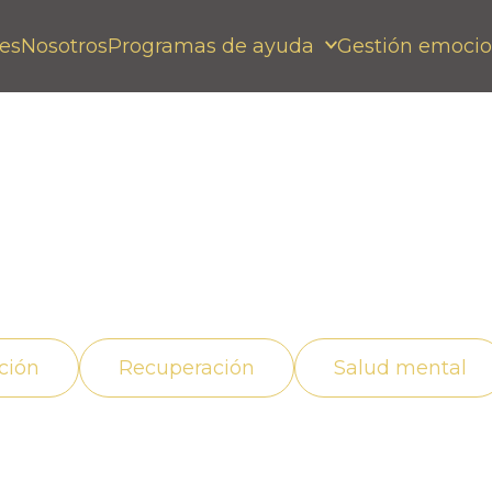
es
Nosotros
Programas de ayuda
Gestión emocio
ecuado, superando la
ción
Recuperación
Salud mental