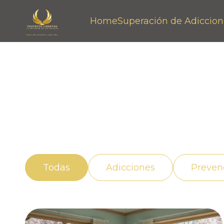
Home
Superación de Adiccion
Noticias
Descubre cómo vivir mejor con el apoyo ad
adicción de manera efectiva.
Todas
Adicciones
Preven