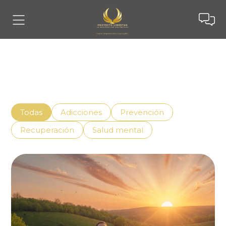
Noticias
Descubre cómo vivir mejor con el apoyo adecuado,
superando la adicción de manera efectiva.
Todas
Adicciones
Prevención
Recuperación
Salud mental