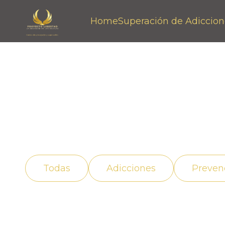
Home
Superación de Adiccion
Noticias
Descubre cómo vivir mejor con el apoyo ad
adicción de manera efectiva.
Todas
Adicciones
Preven