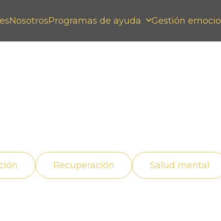
es
Nosotros
Programas de ayuda
Gestión emocio
ecuado, superando la
ción
Recuperación
Salud mental