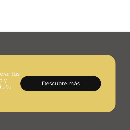
erar tus
o y
Descubre más
de tu