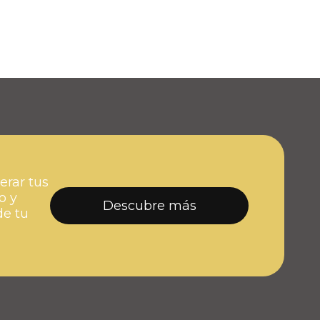
erar tus
o y
Descubre más
de tu