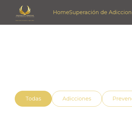
Home
Superación de Adiccion
Noticias
Descubre cómo vivir mejor con el apoyo ad
adicción de manera efectiva.
Todas
Adicciones
Preven