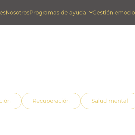
es
Nosotros
Programas de ayuda
Gestión emocio
ecuado, superando la
ción
Recuperación
Salud mental